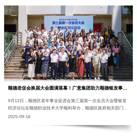
顺德老促会换届大会圆满落幕！广意集团助力顺德银发事业高质量发展
9月12日，顺德区老年事业促进会第三届第一次会员大会暨银发
经济论坛在顺德职业技术大学顺利举办，顺德区政府相关部门领
导、行业专家顾问、高等院校代表及协会全体会员代表等各界人
2025-09-16
士齐聚一堂，共话顺德老年事业与银发产业发展。